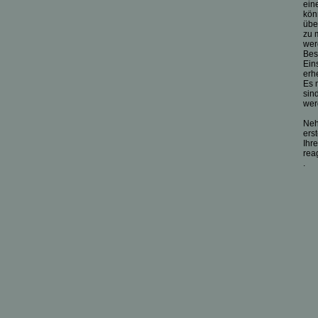
ein
kön
übe
zu 
wer
Bes
Ein
erh
Es 
sin
wer
Ne
ers
Ihr
rea
.