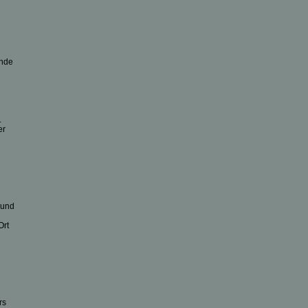
unde
.
er
 und
Ort
rs