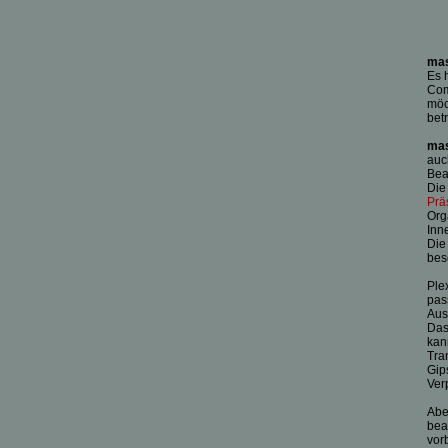
ma
Es 
Com
möc
bet
ma
auc
Bea
Die
Prä
Org
Inn
Die
bes
Ple
pas
Aus
Das
kan
Tra
Gip
Ver
Abe
bea
vor