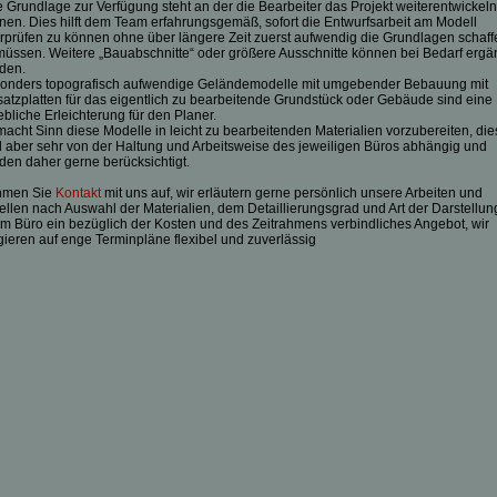
e Grundlage zur Verfügung steht an der die Bearbeiter das Projekt weiterentwickeln
nen. Dies hilft dem Team erfahrungsgemäß, sofort die Entwurfsarbeit am Modell
rprüfen zu können ohne über längere Zeit zuerst aufwendig die Grundlagen schaff
müssen. Weitere „Bauabschnitte“ oder größere Ausschnitte können bei Bedarf ergä
den.
onders topografisch aufwendige Geländemodelle mit umgebender Bebauung mit
satzplatten für das eigentlich zu bearbeitende Grundstück oder Gebäude sind eine
ebliche Erleichterung für den Planer.
macht Sinn diese Modelle in leicht zu bearbeitenden Materialien vorzubereiten, die
d aber sehr von der Haltung und Arbeitsweise des jeweiligen Büros abhängig und
den daher gerne berücksichtigt.
hmen Sie
Kontakt
mit uns auf, wir erläutern gerne persönlich unsere Arbeiten und
tellen nach Auswahl der Materialien, dem Detaillierungsgrad und Art der Darstellun
em Büro ein bezüglich der Kosten und des Zeitrahmens verbindliches Angebot, wir
gieren auf enge Terminpläne flexibel und zuverlässig