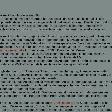
sswerk
baut Modelle seit 1986.
hat sich nach unserer Erfahrung herausgestellt dass eine noch so realistische
puterdarstellung niemals das gebaute Modell ersetzen kann. Der Bauherr und K
hte sein Projekt vor sich stehen haben, es aus verschiedenen Perspektiven
rachten können und auch zur Präsentation und Erläuterung ausstellen können.
sswerk
konnte Erfahrungen in der Umsetzung von gezeichneten, gedruckten oder
h nur skizzierten Planvorlagen in jeden gängigen Maßstab sammeln und in der
rbeitung nahezu aller Materialien und deren spezifischen Verarbeitungs-techniken
 realisierten Arbeiten reichen von städtebaulichen Modellen im Maßstab 1:5000 üb
sentationsmodelle
für Bauherren in 1:200, Dioramen für Museen,
anisationsmodellen für Messen, Ausstellungen und Veranstaltungen bis hin zur
enraumstudie aus authentischen Materialien im Maßstab 1:5.
 Fertigmontage und das Finish im Büro des Auftraggebers ist möglich und hat sich
onders bei Wettbewerben als hilfreich für alle Beteiligten bewährt.
xiglashauben zum Schutz vor Schmutz und Beschädigung, Transportkisten oder
sende Sockel zum Aufstellen können selbverständlich auf Wunsch in allen Größen
führungen gefertigt und mitgeliefert werden.
 Handling für die Anlieferung für Messen oder Ausstellungen und die Montage vor 
n übernommen werden, bei Bedarf mit den entsprechenden Versicherungen für
nsport und Dauer der Maßnahme.
s- oder Schaumstoffmodelle für Wettbewerbsauslober können in der geeigneten
packung direkt an die Bearbeitenden Büros versandt oder bereitgestellt werden.
r nicht nur Anschauungsmodelle, auch
Arbeitsmodelle
und Studien wurden schon
uftragt. Diese können im „Rohbau“ bis zu einem gewünschten Planungsstand
bereitet und entsprechend zerlegbar vormontiert werden, so das im Büro des Plane