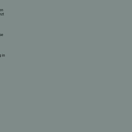
en
nzt
se
g in